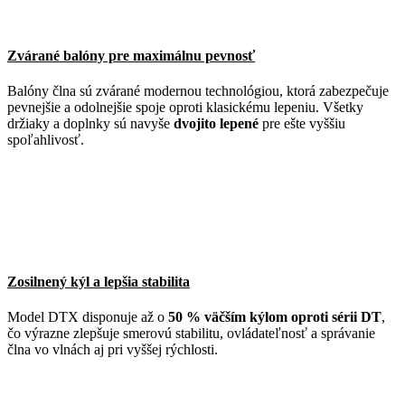
Zvárané balóny pre maximálnu pevnosť
Balóny člna sú zvárané modernou technológiou, ktorá zabezpečuje
pevnejšie a odolnejšie spoje oproti klasickému lepeniu. Všetky
držiaky a doplnky sú navyše
dvojito lepené
pre ešte vyššiu
spoľahlivosť.
Zosilnený kýl a lepšia stabilita
Model DTX disponuje až o
50 % väčším kýlom oproti sérii DT
,
čo výrazne zlepšuje smerovú stabilitu, ovládateľnosť a správanie
člna vo vlnách aj pri vyššej rýchlosti.