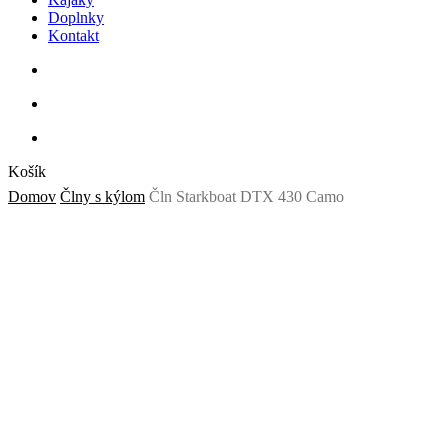
Doplnky
Kontakt
search
account
Close
Košík
Cart
Domov
Člny s kýlom
Čln Starkboat DTX 430 Camo