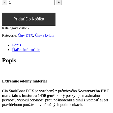
Pridať Do Košíka
Katalógové číslo:
-
Kategórie:
Člny DTX
,
Člny s kýlom
Popis
Ďalšie informácie
Popis
Extrémne odolný materiál
Čln StarkBoat DTX je vyrobený z prémiového
5-vrstvového PVC
materiálu s hustotou 1450 g/m²
, ktorý poskytuje maximálnu
pevnosť, vysokú odolnosť proti poškodeniu a dlhú životnosť aj pri
pravidelnom používaní v náročných podmienkach.