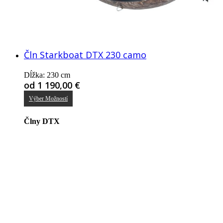
Čln Starkboat DTX 230 camo
Dĺžka: 230 cm
od
1 190,00
€
Tento
Výber Možností
produkt
má
viacero
Člny DTX
variantov.
Možnosti
si
môžete
vybrať
na
stránke
produktu.
STARKBOAT – čln, ktorý vás nesklame.