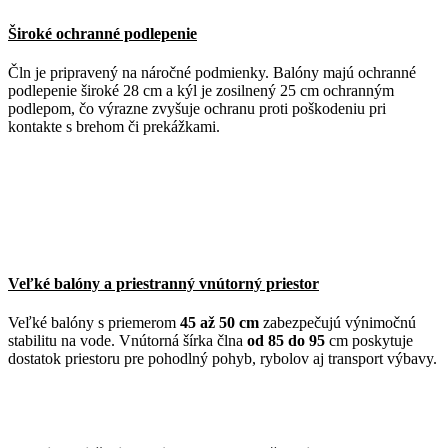
Široké ochranné podlepenie
Čln je pripravený na náročné podmienky. Balóny majú ochranné
podlepenie široké 28 cm a kýl je zosilnený 25 cm ochranným
podlepom, čo výrazne zvyšuje ochranu proti poškodeniu pri
kontakte s brehom či prekážkami.
Veľké balóny a priestranný vnútorný priestor
Veľké balóny s priemerom
45 až 50 cm
zabezpečujú výnimočnú
stabilitu na vode. Vnútorná šírka člna
od 85 do 95
cm poskytuje
dostatok priestoru pre pohodlný pohyb, rybolov aj transport výbavy.