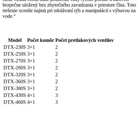
bezpečne uložený bez zbytočného zavadzania v priestore člna. Toto
riešenie oceníte najmä pri zdolávaní rýb a manipulácii s výbavou na
vode.“
Model
Počet komôr
Počet pretlakových ventilov
DTX-230S
3+1
2
DTX-250S
3+1
2
DTX-270S
3+1
2
DTX-290S
3+1
2
DTX-320S
3+1
2
DTX-360S
3+1
2
DTX-380S
3+1
2
DTX-430S
4+1
3
DTX-460S
4+1
3