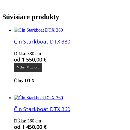
Súvisiace produkty
Čln Starkboat DTX 380
Dĺžka: 380 cm
od
1 550,00
€
Tento
Výber Možností
produkt
má
viacero
Člny DTX
variantov.
Možnosti
si
môžete
vybrať
Čln Starkboat DTX 360
na
stránke
Dĺžka: 360 cm
produktu.
od
1 450,00
€