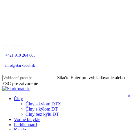
Close
Menu
Skip
to
Sledujte nás:
main
content
+421 919 264 605
info@starkboat.sk
Stlačte Enter pre vyhľadávanie alebo
ESC pre zatvorenie
Close
Search
0
search
account
Menu
Člny
Člny s kýlom DTX
Člny s kýlom DT
Člny bez kýlu DT
Vodné bicykle
Paddleboard
Kajaky