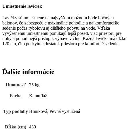
Umiestnenie lavičiek
Lavičky sú umiestnené na najvyššom možnom bode bočných
balónov, čo zabezpečuje maximálne pohodlie a najkomfortnejšie
sedenie počas rybolovu aj dlhšieho pobytu na vode. Vďaka
vyvýšenému umiestneniu ponúkajú lepší posed, viac priestoru pre
nohy a pohodlnejší prístup k výbave v člne. Každá lavička má dĺžku
120 cm, čím poskytuje dostatok priestoru pre komfortné sedenie.
Ďalšie informácie
Hmotnosť
75 kg
Farba
Kamufláž
Typ podlahy
Hliníková, Pevná vystužená
Dĺžka (cm)
430