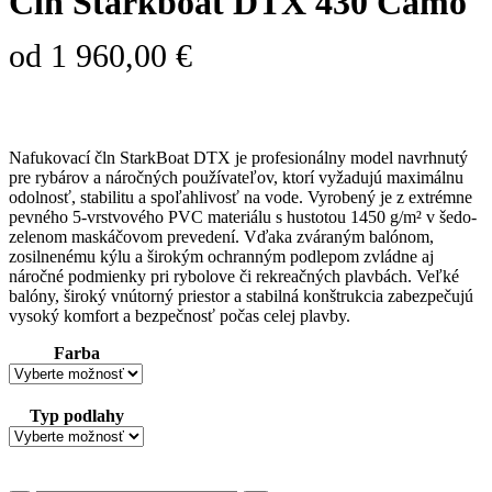
Čln Starkboat DTX 430 Camo
od
1 960,00
€
Nafukovací čln StarkBoat DTX je profesionálny model navrhnutý
pre rybárov a náročných používateľov, ktorí vyžadujú maximálnu
odolnosť, stabilitu a spoľahlivosť na vode. Vyrobený je z extrémne
pevného 5-vrstvového PVC materiálu s hustotou 1450 g/m² v šedo-
zelenom maskáčovom prevedení. Vďaka zváraným balónom,
zosilnenému kýlu a širokým ochranným podlepom zvládne aj
náročné podmienky pri rybolove či rekreačných plavbách. Veľké
balóny, široký vnútorný priestor a stabilná konštrukcia zabezpečujú
vysoký komfort a bezpečnosť počas celej plavby.
Farba
Typ podlahy