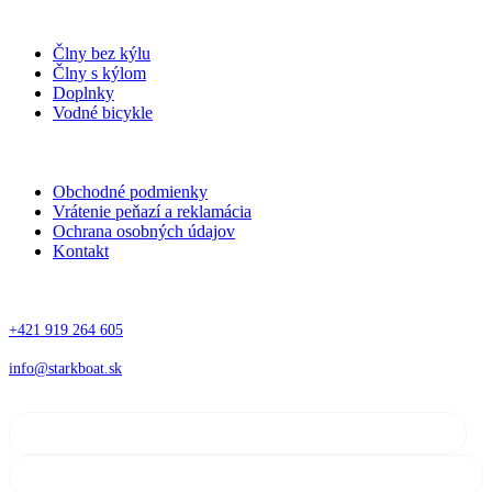
Kategórie
Člny bez kýlu
Člny s kýlom
Doplnky
Vodné bicykle
Informácie
Obchodné podmienky
Vrátenie peňazí a reklamácia
Ochrana osobných údajov
Kontakt
Kontakt
+421 919 264 605
info@starkboat.sk