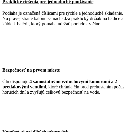
Praktické riešenia pre jednoduché používanie
Podlaha je označená číslicami pre rýchle a jednoduché skladanie.
Na pravej strane balónu sa nachádza praktický držiak na hadice a
káble k batérii, ktorý pomáha udržať poriadok v člne.
Bezpečnosť na prvom mieste
Čln disponuje
4 samostatnými vzduchovými komorami a 2
pretlakovými ventilmi
, ktoré chránia čln pred prehustením počas
horúcich dní a zvyšujú celkovú bezpečnosť na vode.
Komfort aj pri dlhých výpravách