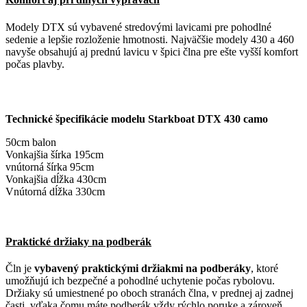
Modely DTX sú vybavené stredovými lavicami pre pohodlné
sedenie a lepšie rozloženie hmotnosti. Najväčšie modely 430 a 460
navyše obsahujú aj prednú lavicu v špici člna pre ešte vyšší komfort
počas plavby.
Technické špecifikácie modelu Starkboat DTX 430 camo
50cm balon
Vonkajšia šírka 195cm
vnútorná šírka 95cm
Vonkajšia dĺžka 430cm
Vnútorná dĺžka 330cm
Praktické držiaky na podberák
Čln je
vybavený praktickými držiakmi na podberáky
, ktoré
umožňujú ich bezpečné a pohodlné uchytenie počas rybolovu.
Držiaky sú umiestnené po oboch stranách člna, v prednej aj zadnej
časti, vďaka čomu máte podberák vždy rýchlo poruke a zároveň