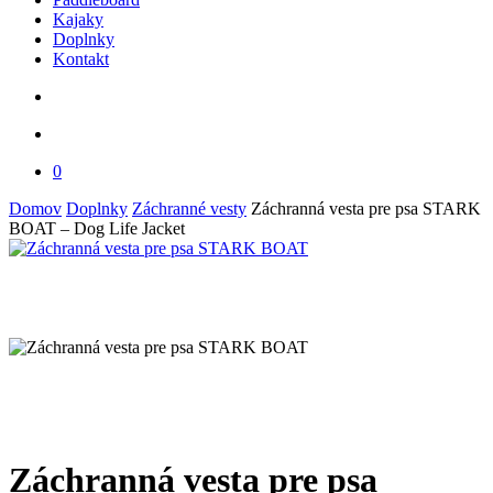
Kajaky
Doplnky
Kontakt
search
account
0
Domov
Doplnky
Záchranné vesty
Záchranná vesta pre psa STARK
BOAT – Dog Life Jacket
Záchranná vesta pre psa