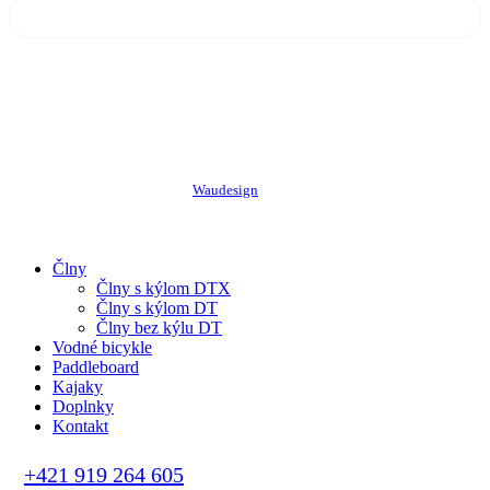
©
2026
Starkboat.sk. Všetky práva vyhradené
Tvorba web stránok a eshopov
Waudesign
Close
Člny
Menu
Člny s kýlom DTX
Člny s kýlom DT
Člny bez kýlu DT
Vodné bicykle
Paddleboard
Kajaky
Doplnky
Kontakt
+421 919 264 605