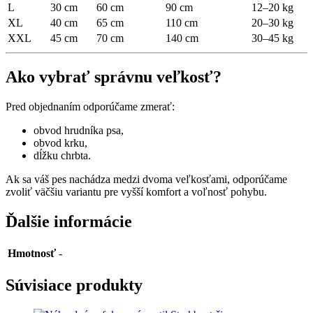
L
30 cm
60 cm
90 cm
12–20 kg
XL
40 cm
65 cm
110 cm
20–30 kg
XXL
45 cm
70 cm
140 cm
30–45 kg
Ako vybrať správnu veľkosť?
Pred objednaním odporúčame zmerať:
obvod hrudníka psa,
obvod krku,
dĺžku chrbta.
Ak sa váš pes nachádza medzi dvoma veľkosťami, odporúčame
zvoliť väčšiu variantu pre vyšší komfort a voľnosť pohybu.
Ďalšie informácie
Hmotnosť
-
Súvisiace produkty