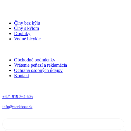
STARKBOAT – čln, ktorý vás nesklame.
Kategórie
Člny bez kýlu
Člny s kýlom
Doplnky
Vodné bicykle
Informácie
Obchodné podmienky
Vrátenie peňazí a reklamácia
Ochrana osobných údajov
Kontakt
Kontakt
+421 919 264 605
info@starkboat.sk