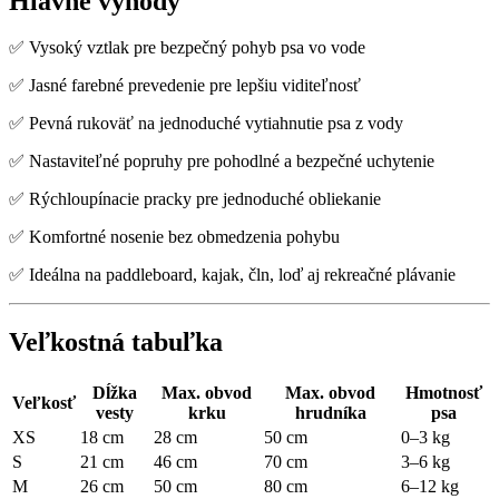
Hlavné výhody
✅ Vysoký vztlak pre bezpečný pohyb psa vo vode
✅ Jasné farebné prevedenie pre lepšiu viditeľnosť
✅ Pevná rukoväť na jednoduché vytiahnutie psa z vody
✅ Nastaviteľné popruhy pre pohodlné a bezpečné uchytenie
✅ Rýchloupínacie pracky pre jednoduché obliekanie
✅ Komfortné nosenie bez obmedzenia pohybu
✅ Ideálna na paddleboard, kajak, čln, loď aj rekreačné plávanie
Veľkostná tabuľka
Dĺžka
Max. obvod
Max. obvod
Hmotnosť
Veľkosť
vesty
krku
hrudníka
psa
XS
18 cm
28 cm
50 cm
0–3 kg
S
21 cm
46 cm
70 cm
3–6 kg
M
26 cm
50 cm
80 cm
6–12 kg