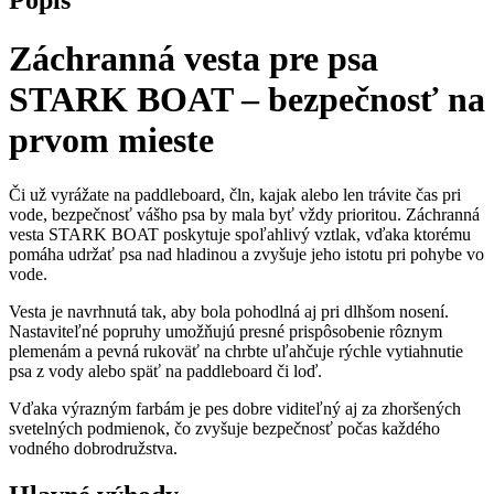
Dog
Life
Jacket
Záchranná vesta pre psa
STARK BOAT – bezpečnosť na
prvom mieste
Či už vyrážate na paddleboard, čln, kajak alebo len trávite čas pri
vode, bezpečnosť vášho psa by mala byť vždy prioritou. Záchranná
vesta STARK BOAT poskytuje spoľahlivý vztlak, vďaka ktorému
pomáha udržať psa nad hladinou a zvyšuje jeho istotu pri pohybe vo
vode.
Vesta je navrhnutá tak, aby bola pohodlná aj pri dlhšom nosení.
Nastaviteľné popruhy umožňujú presné prispôsobenie rôznym
plemenám a pevná rukoväť na chrbte uľahčuje rýchle vytiahnutie
psa z vody alebo späť na paddleboard či loď.
Vďaka výrazným farbám je pes dobre viditeľný aj za zhoršených
svetelných podmienok, čo zvyšuje bezpečnosť počas každého
vodného dobrodružstva.