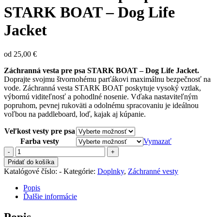
STARK BOAT – Dog Life
Jacket
od
25,00
€
Záchranná vesta pre psa STARK BOAT – Dog Life Jacket.
Doprajte svojmu štvornohému parťákovi maximálnu bezpečnosť na
vode. Záchranná vesta STARK BOAT poskytuje vysoký vztlak,
výbornú viditeľnosť a pohodlné nosenie. Vďaka nastaviteľným
popruhom, pevnej rukoväti a odolnému spracovaniu je ideálnou
voľbou na paddleboard, loď, kajak aj kúpanie.
Veľkost vesty pre psa
Farba vesty
Vymazať
množstvo
Záchranná
Pridať do košíka
vesta
Katalógové číslo:
-
Kategórie:
Doplnky
,
Záchranné vesty
pre
psa
Popis
STARK
Ďalšie informácie
BOAT
–
Popis