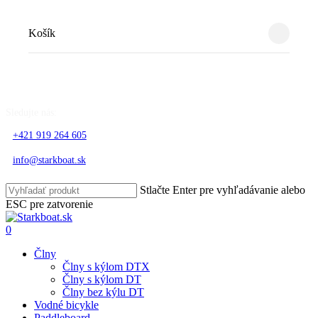
Close
Košík
Cart
Skip
to
Sledujte nás:
main
content
+421 919 264 605
info@starkboat.sk
Stlačte Enter pre vyhľadávanie alebo
ESC pre zatvorenie
Close
Search
search
account
0
Menu
Člny
Člny s kýlom DTX
Člny s kýlom DT
Člny bez kýlu DT
Vodné bicykle
Paddleboard