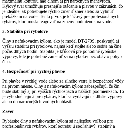
maximálnu kontrolu nad člnom aj pri náročných manévroch.
Kýlový tvar umožňuje presnejšie otáčanie a plavbu v zákrutách, čo
je ideálne, ak potrebujete rýchlo zmeniť smer alebo sa vyhnúť
prekážkam na vode. Tento prvok je kľúčový pre profesionálnych
rybárov, ktorí musia reagovať na zmeny podmienok na vode.
3. Stabilita pri rybolove
Člny s nafukovacím kýlom, ako je model DT-270S, poskytujú aj
vyššiu stabilitu pri rybolove, najmä keď stojíte alebo sedíte na člne
počas dlhých hodín. Stabilita je kľúčová pre pohodlné rybárske
výpravy, kde je potrebné zamerať sa na rybolov bez obáv o pohyb
člna.
4. Bezpečnosť pri rýchlej plavbe
Pri plavbe v rýchlej vode alebo za silného vetra je bezpečnosť vždy
na prvom mieste. Člny s nafukovacím kýlom zabezpečujú, že čln
bude stabilný aj pri vyšších rýchlostiach a ťažších podmienkach. To
je výhodné najmä pre rybárov, ktorí sa vydávajú na dlhšie výpravy
alebo do náročnejších vodných oblastí.
Záver
Rybárske člny s nafukovacím kýlom sú najlepšou voľbou pre
profesionálnych rybárov, ktorí potrebujú spoľahlivý, stabilný a