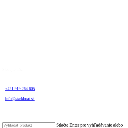
Skip
to
Sledujte nás:
main
content
+421 919 264 605
info@starkboat.sk
Stlačte Enter pre vyhľadávanie alebo