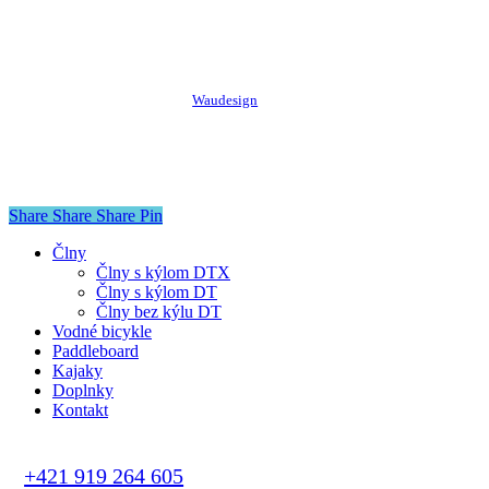
©
2026
Starkboat.sk. Všetky práva vyhradené
Tvorba web stránok a eshopov
Waudesign
Share
Share
Share
Pin
Close
Člny
Menu
Člny s kýlom DTX
Člny s kýlom DT
Člny bez kýlu DT
Vodné bicykle
Paddleboard
Kajaky
Doplnky
Kontakt
+421 919 264 605