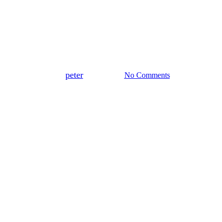
kýlom: Prečo sú najlepšou
voľbou pre profesionálnych
rybárov
By
peter
12. júla 2025
No Comments