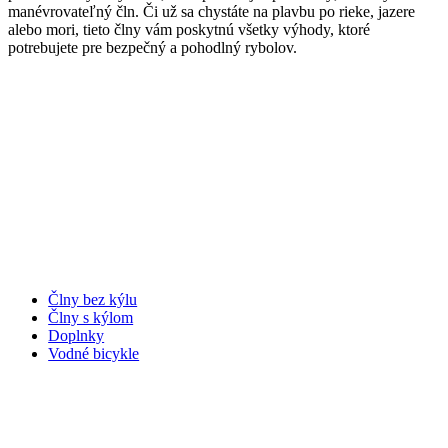
manévrovateľný čln. Či už sa chystáte na plavbu po rieke, jazere
alebo mori, tieto člny vám poskytnú všetky výhody, ktoré
potrebujete pre bezpečný a pohodlný rybolov.
STARKBOAT – čln, ktorý vás nesklame.
Kategórie
Člny bez kýlu
Člny s kýlom
Doplnky
Vodné bicykle
Informácie