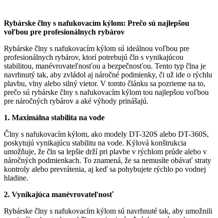
Rybárske člny s nafukovacím kýlom: Prečo sú najlepšou
voľbou pre profesionálnych rybárov
Rybárske člny s nafukovacím kýlom sú ideálnou voľbou pre
profesionálnych rybárov, ktorí potrebujú čln s vynikajúcou
stabilitou, manévrovateľnosťou a bezpečnosťou. Tento typ člna je
navrhnutý tak, aby zvládol aj náročné podmienky, či už ide o rýchlu
plavbu, vlny alebo silný vietor. V tomto článku sa pozrieme na to,
prečo sú rybárske člny s nafukovacím kýlom tou najlepšou voľbou
pre náročných rybárov a aké výhody prinášajú.
1. Maximálna stabilita na vode
Člny s nafukovacím kýlom, ako modely DT-320S alebo DT-360S,
poskytujú vynikajúcu stabilitu na vode. Kýlová konštrukcia
umožňuje, že čln sa lepšie drží pri plavbe v rýchlom prúde alebo v
náročných podmienkach. To znamená, že sa nemusíte obávať straty
kontroly alebo prevrátenia, aj keď sa pohybujete rýchlo po vodnej
hladine.
2. Vynikajúca manévrovateľnosť
Rybárske člny s nafukovacím kýlom sú navrhnuté tak, aby umožnili