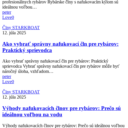
profesionálnych rybárov Rybárske člny s nafukovacím kýlom sú
voľbou
ideálnou voľbou…
pre
peter
profesionálnych
Love
0
rybárov
Ako
Člny STARKBOAT
vybrať
12. júla 2025
správny
nafukovací
Ako vybrať správny nafukovací čln pre rybárov:
čln
Praktický sprievodca
pre
rybárov:
Ako vybrať správny nafukovací čln pre rybárov: Praktický
Praktický
sprievodca Vybrať správny nafukovací čln pre rybárov môže byť
sprievodca
náročný úloha, vzhľadom…
peter
Love
0
Výhody
Člny STARKBOAT
nafukovacích
12. júla 2025
člnov
pre
Výhody nafukovacích člnov pre rybárov: Prečo sú
rybárov:
ideálnou voľbou na vodu
Prečo
sú
Výhody nafukovacích člnov pre rybárov: Prečo sú ideálnou voľbou
ideálnou