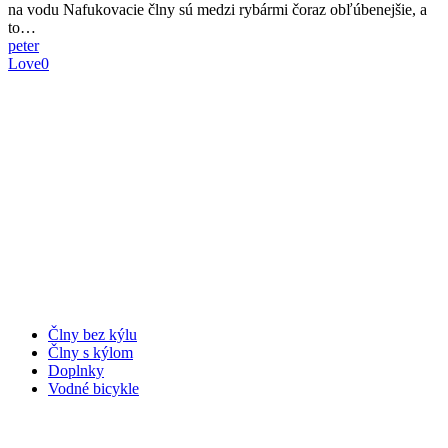
na vodu Nafukovacie člny sú medzi rybármi čoraz obľúbenejšie, a
voľbou
to…
na
peter
vodu
Love
0
STARKBOAT – čln, ktorý vás nesklame.
Kategórie
Člny bez kýlu
Člny s kýlom
Doplnky
Vodné bicykle
Informácie