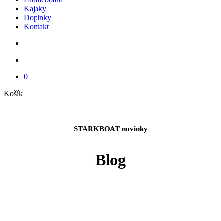
Kajaky
Doplnky
Kontakt
search
account
0
Close
Košík
Cart
STARKBOAT novinky
Blog