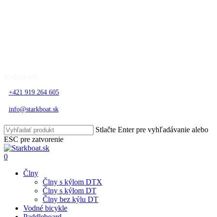
Skip
to
Sledujte nás:
main
content
+421 919 264 605
info@starkboat.sk
Stlačte Enter pre vyhľadávanie alebo
ESC pre zatvorenie
Close
Search
search
account
0
Menu
Člny
Člny s kýlom DTX
Člny s kýlom DT
Člny bez kýlu DT
Vodné bicykle
Paddleboard