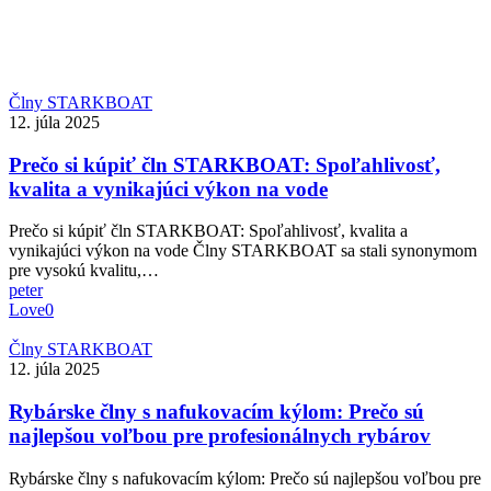
Prečo
Člny STARKBOAT
si
12. júla 2025
kúpiť
čln
Prečo si kúpiť čln STARKBOAT: Spoľahlivosť,
STARKBOAT:
kvalita a vynikajúci výkon na vode
Spoľahlivosť,
kvalita
Prečo si kúpiť čln STARKBOAT: Spoľahlivosť, kvalita a
a
vynikajúci výkon na vode Člny STARKBOAT sa stali synonymom
vynikajúci
pre vysokú kvalitu,…
výkon
peter
na
Love
0
vode
Rybárske
Člny STARKBOAT
člny
12. júla 2025
s
nafukovacím
Rybárske člny s nafukovacím kýlom: Prečo sú
kýlom:
najlepšou voľbou pre profesionálnych rybárov
Prečo
sú
Rybárske člny s nafukovacím kýlom: Prečo sú najlepšou voľbou pre
najlepšou