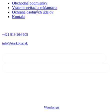
Obchodné podmienky
Vrátenie peňazí a reklamácia
Ochrana osobných údajov
Kontakt
Kontakt
+421 919 264 605
info@starkboat.sk
©
2026
Starkboat.sk. Všetky práva vyhradené
Tvorba web stránok a eshopov
Waudesign